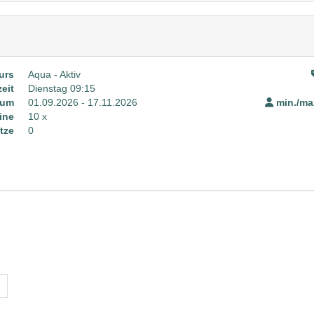
urs
Aqua - Aktiv
eit
Dienstag 09:15
aum
01.09.2026 - 17.11.2026
min./max
ine
10 x
tze
0