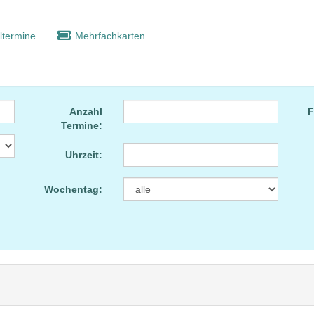
ltermine
Mehrfachkarten
Anzahl
F
Termine:
Uhrzeit:
Wochentag: